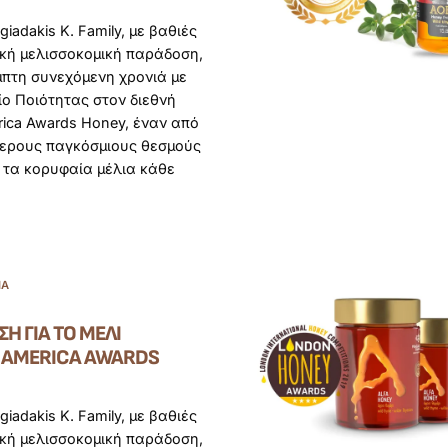
giadakis K. Family, με βαθιές
ική μελισσοκομική παράδοση,
μπτη συνεχόμενη χρονιά με
ο Ποιότητας στον διεθνή
ica Awards Honey, έναν από
τερους παγκόσμιους θεσμούς
 τα κορυφαία μέλια κάθε
ΊΑ
ΣΗ ΓΙΑ ΤΟ ΜΈΛΙ
Α AMERICA AWARDS
giadakis K. Family, με βαθιές
ική μελισσοκομική παράδοση,