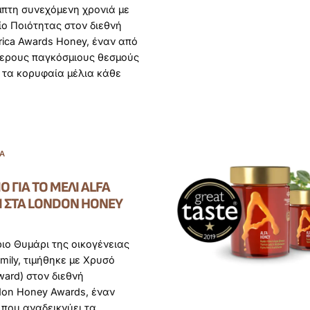
μπτη συνεχόμενη χρονιά με
ο Ποιότητας στον διεθνή
ica Awards Honey, έναν από
τερους παγκόσμιους θεσμούς
 τα κορυφαία μέλια κάθε
ΊΑ
Ο ΓΙΑ ΤΟ ΜΈΛΙ ALFA
Ι ΣΤΑ LONDON HONEY
ριο Θυμάρι της οικογένειας
amily, τιμήθηκε με Χρυσό
ward) στον διεθνή
don Honey Awards, έναν
που αναδεικνύει τα