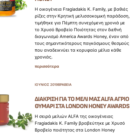
Η οικογένεια Fragiadakis K. Family, με βαθιές
ρίζες στην Κρητική μελισσοκομική παράδοση,
τιμήθηκε για Πέμπτη συνεχόμενη χρονιά με
το Χρυσό Βραβείο Ποιότητας στον διεθνή
διαγωνισμό America Awards Honey, έναν από
τους σημαντικότερους παγκόσμιους θεσμούς
που αναδεικνύει τα κορυφαία μέλια κάθε
χρονιάς.
περισσότερα
ΙΟΎΝΙΟΣ 2019
ΒΡΑΒΕΊΑ
ΔΙΆΚΡΙΣΗ ΓΙΑ ΤΟ ΜΈΛΙ ΜΑΣ ALFA ΆΓΡΙΟ
ΘΥΜΆΡΙ ΣΤΑ LONDON HONEY AWARDS
Η σειρά μελιών ALFA της οικογένειας
Fragiadakis K. Family βραβεύτηκε με Χρυσό
Βραβείο ποιότητας στα London Honey