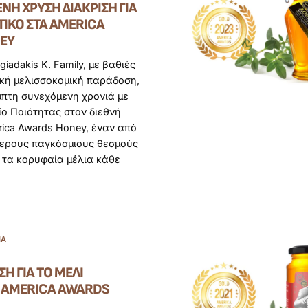
ΝΗ ΧΡΥΣΉ ΔΙΆΚΡΙΣΗ ΓΙΑ
TIKO ΣΤΑ AMERICA
EY
giadakis K. Family, με βαθιές
ική μελισσοκομική παράδοση,
μπτη συνεχόμενη χρονιά με
ο Ποιότητας στον διεθνή
ica Awards Honey, έναν από
τερους παγκόσμιους θεσμούς
 τα κορυφαία μέλια κάθε
ΊΑ
ΣΗ ΓΙΑ ΤΟ ΜΈΛΙ
Α AMERICA AWARDS