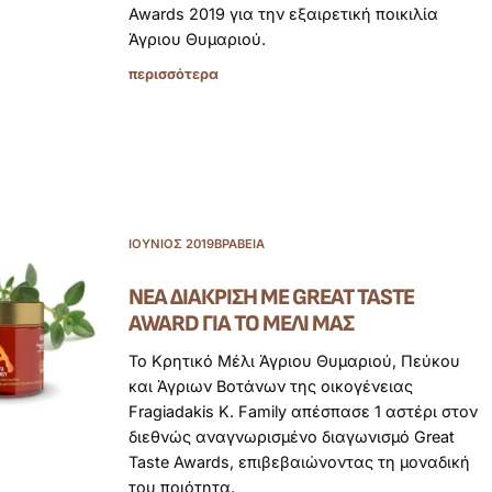
Awards 2019 για την εξαιρετική ποικιλία
Άγριου Θυμαριού.
περισσότερα
ΙΟΎΝΙΟΣ 2019
ΒΡΑΒΕΊΑ
ΝΈΑ ΔΙΆΚΡΙΣΗ ΜΕ GREAT TASTE
AWARD ΓΙΑ ΤΟ ΜΈΛΙ ΜΑΣ
Το Κρητικό Μέλι Άγριου Θυμαριού, Πεύκου
και Άγριων Βοτάνων της οικογένειας
Fragiadakis K. Family απέσπασε 1 αστέρι στον
διεθνώς αναγνωρισμένο διαγωνισμό Great
Taste Awards, επιβεβαιώνοντας τη μοναδική
του ποιότητα.