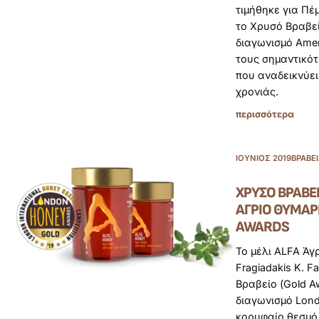
τιμήθηκε για Πέ
το Χρυσό Βραβεί
διαγωνισμό Amer
τους σημαντικό
που αναδεικνύει
χρονιάς.
περισσότερα
ΙΟΎΝΙΟΣ 2019
ΒΡΑΒΕ
ΧΡΥΣΌ ΒΡΑΒΕΊ
ΆΓΡΙΟ ΘΥΜΆΡ
AWARDS
Το μέλι ALFA Άγ
Fragiadakis K. F
Βραβείο (Gold A
διαγωνισμό Lon
κορυφαίο θεσμό 