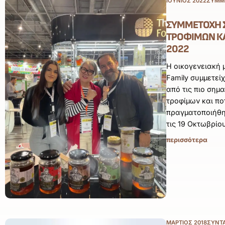
ΙΟΎΝΙΟΣ 2022
ΣΥΜΜΕ
ΣΥΜΜΕΤΟΧΉ 
ΤΡΟΦΊΜΩΝ ΚΑ
2022
Η οικογενειακή μ
Family συμμετείχ
από τις πιο σημα
τροφίμων και π
πραγματοποιήθηκ
τις 19 Οκτωβρίο
περισσότερα
ΜΆΡΤΙΟΣ 2018
ΣΥΝΤ