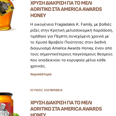
ΧΡΥΣΉ ΔΙΆΚΡΙΣΗ ΓΙΑ ΤΟ ΜΈΛΙ
AORITIKO ΣΤΑ AMERICA AWARDS
HONEY
Η οικογένεια Fragiadakis K. Family, με βαθιές
ρίζες στην Κρητική μελισσοκομική παράδοση,
τιμήθηκε για Πέμπτη συνεχόμενη χρονιά με
το Χρυσό Βραβείο Ποιότητας στον διεθνή
διαγωνισμό America Awards Honey, έναν από
τους σημαντικότερους παγκόσμιους θεσμούς
που αναδεικνύει τα κορυφαία μέλια κάθε
χρονιάς.
περισσότερα
ΙΟΎΝΙΟΣ 2021
ΒΡΑΒΕΊΑ
ΧΡΥΣΉ ΔΙΆΚΡΙΣΗ ΓΙΑ ΤΟ ΜΈΛΙ
AORITIKO ΣΤΑ AMERICA AWARDS
HONEY