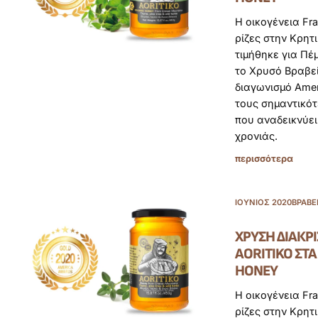
Η οικογένεια Fra
ρίζες στην Κρητ
τιμήθηκε για Πέ
το Χρυσό Βραβεί
διαγωνισμό Amer
τους σημαντικό
που αναδεικνύει
χρονιάς.
περισσότερα
ΙΟΎΝΙΟΣ 2020
ΒΡΑΒΕ
ΧΡΥΣΉ ΔΙΆΚΡΙ
AORITIKO ΣΤ
HONEY
Η οικογένεια Fra
ρίζες στην Κρητ