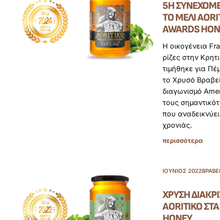
5Η ΣΥΝΕΧΌΜΕ
ΤΟ ΜΈΛΙ AORI
AWARDS HON
Η οικογένεια Fra
ρίζες στην Κρητ
τιμήθηκε για Πέ
το Χρυσό Βραβεί
διαγωνισμό Amer
τους σημαντικό
που αναδεικνύει
χρονιάς.
περισσότερα
ΙΟΎΝΙΟΣ 2022
ΒΡΑΒΕ
ΧΡΥΣΉ ΔΙΆΚΡΙ
AORITIKO ΣΤ
HONEY