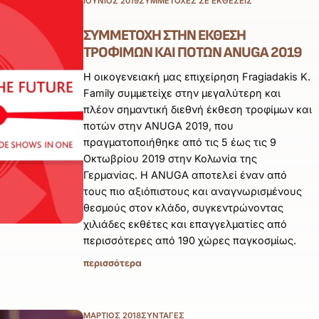
ΙΟΎΝΙΟΣ 2019
ΣΥΜΜΕΤΟΧΈΣ ΣΕ ΕΚΘΈΣΕΙΣ
ΣΥΜΜΕΤΟΧΉ ΣΤΗΝ ΈΚΘΕΣΗ
ΤΡΟΦΊΜΩΝ ΚΑΙ ΠΟΤΏΝ ANUGA 2019
Η οικογενειακή μας επιχείρηση Fragiadakis K.
Family συμμετείχε στην μεγαλύτερη και
πλέον σημαντική διεθνή έκθεση τροφίμων και
ποτών στην ANUGA 2019, που
πραγματοποιήθηκε από τις 5 έως τις 9
Οκτωβρίου 2019 στην Κολωνία της
Γερμανίας. Η ANUGA αποτελεί έναν από
τους πιο αξιόπιστους και αναγνωρισμένους
θεσμούς στον κλάδο, συγκεντρώνοντας
χιλιάδες εκθέτες και επαγγελματίες από
περισσότερες από 190 χώρες παγκοσμίως.
περισσότερα
ΜΆΡΤΙΟΣ 2018
ΣΥΝΤΑΓΈΣ