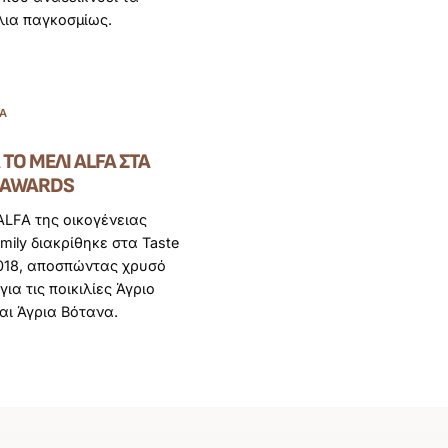
λια παγκοσμίως.
ΊΑ
 ΤΟ ΜΈΛΙ ALFA ΣΤΑ
 AWARDS
ALFA της οικογένειας
amily διακρίθηκε στα Taste
018, αποσπώντας χρυσό
ια τις ποικιλίες Άγριο
αι Άγρια Βότανα.