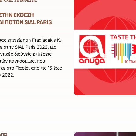
ΤΟΧΈΣ ΣΕ ΕΚΘΈΣΕΙΣ
ΣΤΗΝ ΈΚΘΕΣΗ
Ι ΠΟΤΏΝ SIAL PARIS
ας επιχείρηση Fragiadakis K.
ε στην SIAL Paris 2022, μία
ντικές διεθνείς εκθέσεις
οτών παγκοσμίως, που
ε στο Παρίσι από τις 15 έως
υ 2022.
ΑΓΈΣ