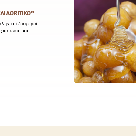
ΛΙ AORITIKO®
λληνικοί ζουμεροί
 καρδιάς μας!