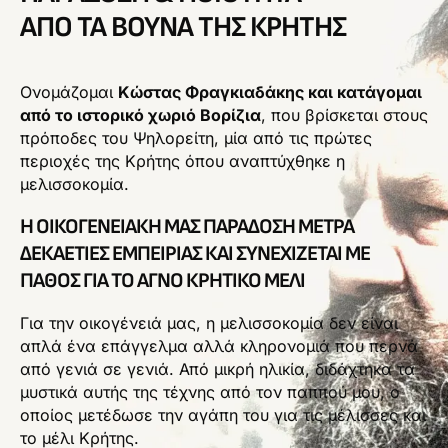
ΑΠΌ ΤΑ ΒΟΥΝΆ ΤΗΣ ΚΡΉΤΗΣ
Ονομάζομαι
Κώστας Φραγκιαδάκης και κατάγομαι
από το ιστορικό χωριό Βορίζια
, που βρίσκεται στους
πρόποδες του Ψηλορείτη, μία από τις πρώτες
περιοχές της Κρήτης όπου αναπτύχθηκε η
μελισσοκομία.
Η ΟΙΚΟΓΕΝΕΙΑΚΉ ΜΑΣ ΠΑΡΆΔΟΣΗ ΜΕΤΡΆ
ΔΕΚΑΕΤΊΕΣ ΕΜΠΕΙΡΊΑΣ ΚΑΙ ΣΥΝΕΧΊΖΕΤΑΙ ΜΕ
ΠΆΘΟΣ ΓΙΑ ΤΟ ΑΓΝΌ ΚΡΗΤΙΚΌ ΜΈΛΙ
Για την οικογένειά μας, η μελισσοκομία δεν είναι
απλά ένα επάγγελμα αλλά κληρονομιά που περνά
από γενιά σε γενιά. Από μικρή ηλικία, διδάχτηκα τα
μυστικά αυτής της τέχνης από τον παππού μου, ο
οποίος μετέδωσε την αγάπη του για τις μέλισσες και
το μέλι Κρήτης.