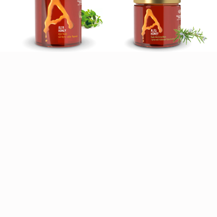
ΑΛΕΊΜΜΑΤΑ ΜΕΛΙΟΎ
ΜΕ ΒΟΎΤΥΡΑ ΞΗΡΏΝ ΚΑΡΠΏΝ
Ένας απολαυστικός συνδυασμός φυσικών βουτύρων
ξηρών καρπών με το αυθεντικό μας 100% Κρητικό
μέλι από άγριο θυμάρι Κρήτης, χωρίς συντηρητικά
και πρόσθετα έλαια, προσφέροντας μια αγνή και
θρεπτική επιλογή που ενώνει τη γεμάτη γεύση με τα
πολύτιμα οφέλη της Κρητικής φύσης.