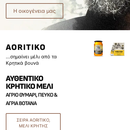
Η οικογένεια μας
AORITIKO
...σημαίνει μέλι από τα
Κρητικά βουνά
ΑΥΘΕΝΤΙΚΌ
ΚΡΗΤΙΚΌ ΜΈΛΙ
ΆΓΡΙΟ ΘΥΜΆΡΙ, ΠΕΎΚΟ &
ΆΓΡΙΑ ΒΌΤΑΝΑ
ΣΕΙΡΆ AORITIKO,
ΜΈΛΙ ΚΡΉΤΗΣ