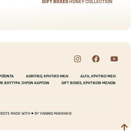
GIFT BOXES
HONEY COLLECTION
ΡΟΪΌΝΤΑ
AORITIKO, ΚΡΗΤΙΚΌ ΜΈΛΙ
ALFA, ΚΡΗΤΙΚΌ ΜΈΛΙ
ΜΕ ΒΟΎΤΥΡΑ ΞΗΡΏΝ ΚΑΡΠΏΝ
GIFT BOXES, ΚΡΗΤΙΚΏΝ ΜΕΛΙΏΝ
BSITE MADE WITH ♥ BY YIANNIS MAKRAKIS