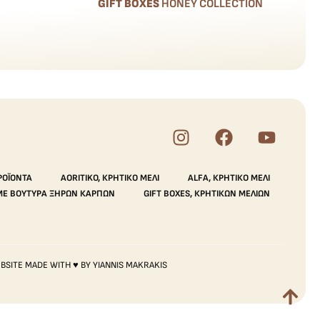
GIFT BOXES
HONEY COLLECTION
ΡΟΪΌΝΤΑ
AORITIKO, ΚΡΗΤΙΚΌ ΜΈΛΙ
ALFA, ΚΡΗΤΙΚΌ ΜΈΛΙ
ΜΕ ΒΟΎΤΥΡΑ ΞΗΡΏΝ ΚΑΡΠΏΝ
GIFT BOXES, ΚΡΗΤΙΚΏΝ ΜΕΛΙΏΝ
BSITE MADE WITH ♥ BY YIANNIS MAKRAKIS